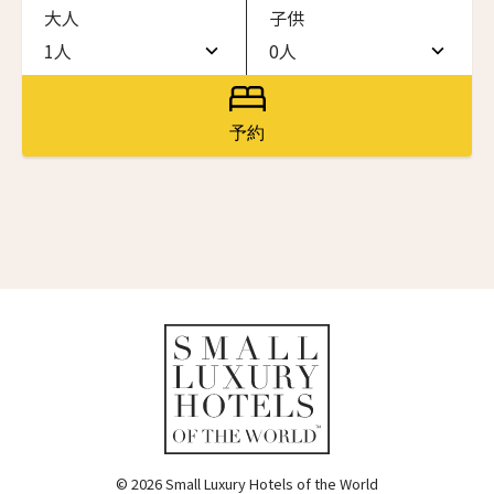
大人
子供
ワン・ジーティー・グランド・ケイマン
ONE GT Grand Cayman
1人
0人
名前（ローマ字）
*
1人
0人
ザ・キャベンディッシュ・ロンドン
The Cavendish Hotel
2人
1人
予約
First
Last
ザ・バウアー
3人
2人
The Bower
名前 （漢字）
4人
3人
ラ・ヴァリーズ・ロス・カボス
La Valise Los Cabos
5人
4人
First
Last
ネマ・デザイン・ホテル＆スパ
Eメール
*
6人
5人
NEMA Design Hotel & Spa
カステル・ボー・サイト
7人
6人
Castel Beau Site
8人
7人
送信
ザ・グレース
The Grace
9人
8人
© 2026 Small Luxury Hotels of the World