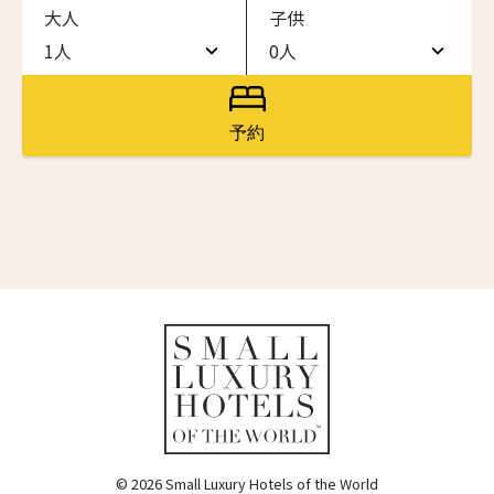
大人
子供
ワン・ジーティー・グランド・ケイマン
ONE GT Grand Cayman
1人
0人
名前（ローマ字）
*
1人
0人
ザ・キャベンディッシュ・ロンドン
The Cavendish Hotel
2人
1人
予約
First
Last
ザ・バウアー
3人
2人
The Bower
名前 （漢字）
4人
3人
ラ・ヴァリーズ・ロス・カボス
La Valise Los Cabos
5人
4人
First
Last
ネマ・デザイン・ホテル＆スパ
Eメール
*
6人
5人
NEMA Design Hotel & Spa
カステル・ボー・サイト
7人
6人
Castel Beau Site
8人
7人
送信
ザ・グレース
The Grace
9人
8人
© 2026 Small Luxury Hotels of the World