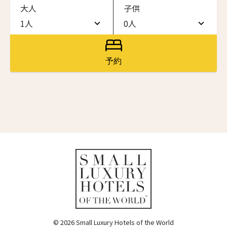
大人
子供
ワン・ジーティー・グランド・ケイマン
ONE GT Grand Cayman
1人
0人
名前（ローマ字）
*
1人
0人
ザ・キャベンディッシュ・ロンドン
The Cavendish Hotel
2人
1人
予約
First
Last
ザ・バウアー
3人
2人
The Bower
名前 （漢字）
4人
3人
ラ・ヴァリーズ・ロス・カボス
La Valise Los Cabos
5人
4人
First
Last
ネマ・デザイン・ホテル＆スパ
Eメール
*
6人
5人
NEMA Design Hotel & Spa
カステル・ボー・サイト
7人
6人
Castel Beau Site
8人
7人
送信
ザ・グレース
The Grace
9人
8人
© 2026 Small Luxury Hotels of the World