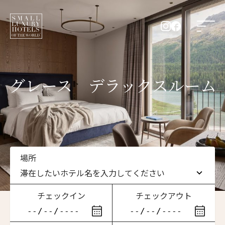
グレース デラックスルーム
場所
滞在したいホテル名を入力してください
チェックイン
チェックアウト
滞在したいホテル名を入力してください
ニュースレター登録