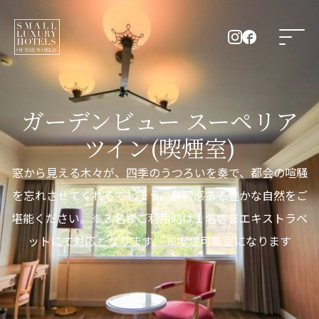
ガーデンビュー スーペリア
ツイン(喫煙室)
窓から見える木々が、四季のうつろいを奏で、都会の喧騒
を忘れさせてくれるでしょう。静寂感ある豊かな自然をご
堪能ください。※３名様ご利用時は１名さまエキストラベ
ットにて対応となります。 ※喫煙可能室になります