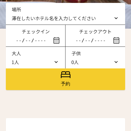
場所
滞在したいホテル名を入力してください
チェックイン
チェックアウト
滞在したいホテル名を入力してください
大人
子供
ワン・ジーティー・グランド・ケイマン
ONE GT Grand Cayman
1人
0人
1人
0人
ザ・キャベンディッシュ・ロンドン
ニュースレター登録
The Cavendish Hotel
2人
1人
予約
ザ・バウアー
3人
2人
名前（ローマ字）
*
The Bower
4人
3人
ラ・ヴァリーズ・ロス・カボス
La Valise Los Cabos
First
Last
5人
4人
ネマ・デザイン・ホテル＆スパ
名前 （漢字）