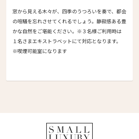
6人
5人
NEMA Design Hotel & Spa
窓から見える木々が、四季のうつろいを奏で、都会
カステル・ボー・サイト
7人
6人
の喧騒を忘れさせてくれるでしょう。静寂感ある豊
Castel Beau Site
First
Last
8人
7人
かな自然をご堪能ください。※３名様ご利用時は
Eメール
*
ザ・グレース
１名さまエキストラベットにて対応となります。
The Grace
9人
8人
※喫煙可能室になります
ムンドゥク・キャビンbyデサ・ヘイ
10人
9人
Munduk Cabins by Desa Hay
送信
11人
10人
シーナ・ヴィラ・マティルデ
Sina Villa Matilde
12人
11人
閉じる
ザボラ・エステート
13人
12人
Zabola Estate
14人
13人
ル・ヌメロ3・バイ・シャンパーニュ・ティエノー
Le N°3 by Champagne Thiénot
15人
14人
トルフフス・リトリート