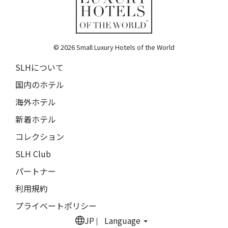
16人
15人
Torfhús Retreat
ランチャン・ナン・リトリート
17人
16人
Lchang Nang Retreat
18人
17人
© 2026 Small Luxury Hotels of the World
ザ・パソナ ネイチャーバース・リトリート
THE PASONA Natureverse Retreat
SLHについて
19人
18人
国内のホテル
マストロヤンニ・ルレ
Mastrojanni Relais
海外ホテル
ミー・カボ
新着ホテル
ME Cabo
コレクション
シャンハイ・ムー・ショウ・ジュージン・ホテル
SLH Club
Shanghai Muh Shoou Zhujing Hotel
パートナー
ザ・スパイア・ホテル
利用規約
The Spire Hotel
プライベートポリシー
ヨーロッパ・パレス
JP
Language
Europa Palace