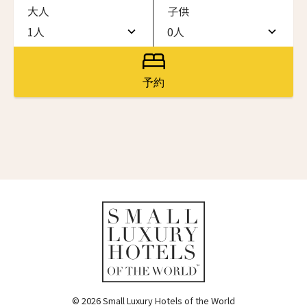
大人
子供
ワン・ジーティー・グランド・ケイマン
ONE GT Grand Cayman
1人
0人
名前（ローマ字）
*
1人
0人
ザ・キャベンディッシュ・ロンドン
The Cavendish Hotel
2人
1人
予約
First
Last
ザ・バウアー
3人
2人
The Bower
名前 （漢字）
4人
3人
ラ・ヴァリーズ・ロス・カボス
La Valise Los Cabos
5人
4人
First
Last
ネマ・デザイン・ホテル＆スパ
Eメール
*
6人
5人
NEMA Design Hotel & Spa
カステル・ボー・サイト
7人
6人
Castel Beau Site
8人
7人
送信
ザ・グレース
The Grace
9人
8人
© 2026 Small Luxury Hotels of the World