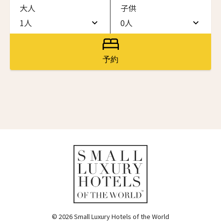
大人
子供
ワン・ジーティー・グランド・ケイマン
ONE GT Grand Cayman
1人
0人
名前（ローマ字）
*
1人
0人
ザ・キャベンディッシュ・ロンドン
The Cavendish Hotel
2人
1人
予約
First
Last
ザ・バウアー
3人
2人
The Bower
名前 （漢字）
4人
3人
ラ・ヴァリーズ・ロス・カボス
La Valise Los Cabos
5人
4人
First
Last
ネマ・デザイン・ホテル＆スパ
Eメール
*
6人
5人
NEMA Design Hotel & Spa
カステル・ボー・サイト
7人
6人
Castel Beau Site
8人
7人
送信
ザ・グレース
The Grace
9人
8人
© 2026 Small Luxury Hotels of the World