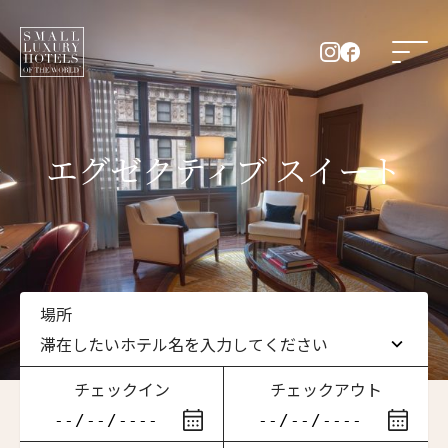
エグゼクティブ スイート
場所
滞在したいホテル名を入力してください
チェックイン
チェックアウト
滞在したいホテル名を入力してください
ニュースレター登録