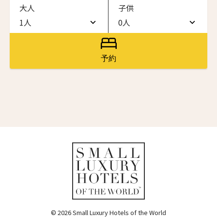
大人
子供
ワン・ジーティー・グランド・ケイマン
ONE GT Grand Cayman
1人
0人
名前（ローマ字）
*
1人
0人
ザ・キャベンディッシュ・ロンドン
The Cavendish Hotel
2人
1人
予約
First
Last
ザ・バウアー
3人
2人
The Bower
名前 （漢字）
4人
3人
ラ・ヴァリーズ・ロス・カボス
La Valise Los Cabos
5人
4人
First
Last
ネマ・デザイン・ホテル＆スパ
Eメール
*
6人
5人
NEMA Design Hotel & Spa
カステル・ボー・サイト
7人
6人
Castel Beau Site
8人
7人
送信
ザ・グレース
The Grace
9人
8人
© 2026 Small Luxury Hotels of the World