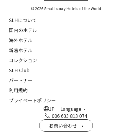
The Grace
9人
8人
© 2026 Small Luxury Hotels of the World
閉じる
ムンドゥク・キャビンbyデサ・ヘイ
10人
9人
SLHについて
Munduk Cabins by Desa Hay
11人
10人
国内のホテル
シーナ・ヴィラ・マティルデ
Sina Villa Matilde
海外ホテル
12人
11人
新着ホテル
ザボラ・エステート
13人
12人
Zabola Estate
コレクション
14人
13人
ル・ヌメロ3・バイ・シャンパーニュ・ティエノー
SLH Club
Le N°3 by Champagne Thiénot
パートナー
15人
14人
トルフフス・リトリート
利用規約
16人
15人
Torfhús Retreat
プライベートポリシー
ランチャン・ナン・リトリート
17人
16人
JP
Language
Lchang Nang Retreat
006 633 813 074
18人
17人
ザ・パソナ ネイチャーバース・リトリート
お問い合わせ
THE PASONA Natureverse Retreat