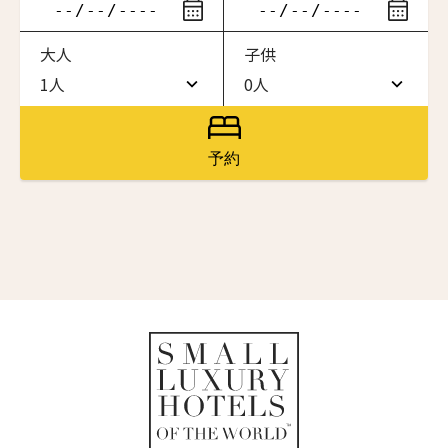
ニュースレター登録
滞在したいホテル名を入力してください
大人
子供
ワン・ジーティー・グランド・ケイマン
名前（ローマ字）
*
ONE GT Grand Cayman
1人
0人
1人
0人
ザ・キャベンディッシュ・ロンドン
The Cavendish Hotel
2人
1人
First
Last
予約
ザ・バウアー
名前 （漢字）
3人
2人
The Bower
4人
3人
ラ・ヴァリーズ・ロス・カボス
La Valise Los Cabos
First
Last
5人
4人
Eメール
*
ネマ・デザイン・ホテル＆スパ
6人
5人
NEMA Design Hotel & Spa
カステル・ボー・サイト
7人
6人
Castel Beau Site
送信
8人
7人
ザ・グレース