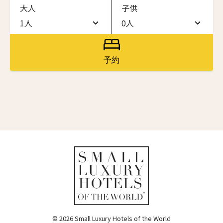
大人
子供
ワン・ジーティー・グランド・ケイマン
ONE GT Grand Cayman
1人
0人
名前（ローマ字）
*
1人
0人
ザ・キャベンディッシュ・ロンドン
The Cavendish Hotel
2人
1人
予約
First
Last
ザ・バウアー
3人
2人
The Bower
名前 （漢字）
4人
3人
ラ・ヴァリーズ・ロス・カボス
La Valise Los Cabos
5人
4人
First
Last
ネマ・デザイン・ホテル＆スパ
Eメール
*
6人
5人
NEMA Design Hotel & Spa
カステル・ボー・サイト
7人
6人
Castel Beau Site
8人
7人
送信
ザ・グレース
The Grace
9人
8人
© 2026 Small Luxury Hotels of the World