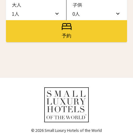
大人
子供
ワン・ジーティー・グランド・ケイマン
ONE GT Grand Cayman
1人
0人
名前（ローマ字）
*
1人
0人
ザ・キャベンディッシュ・ロンドン
The Cavendish Hotel
2人
1人
予約
First
Last
ザ・バウアー
3人
2人
The Bower
名前 （漢字）
4人
3人
ラ・ヴァリーズ・ロス・カボス
La Valise Los Cabos
5人
4人
First
Last
ネマ・デザイン・ホテル＆スパ
Eメール
*
6人
5人
NEMA Design Hotel & Spa
カステル・ボー・サイト
7人
6人
Castel Beau Site
8人
7人
送信
ザ・グレース
The Grace
9人
8人
© 2026 Small Luxury Hotels of the World