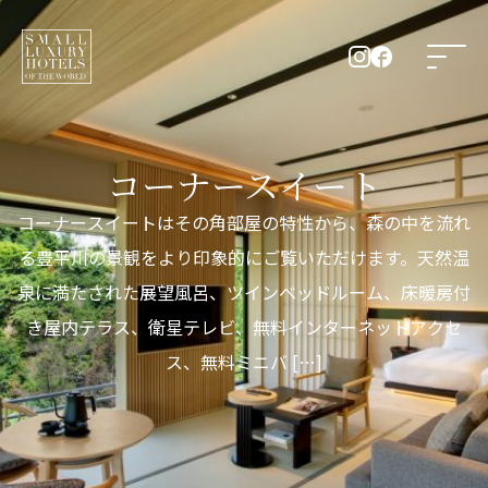
コーナースイート
コーナースイートはその角部屋の特性から、森の中を流れ
る豊平川の景観をより印象的にご覧いただけます。天然温
泉に満たされた展望風呂、ツインベッドルーム、床暖房付
き屋内テラス、衛星テレビ、無料インターネットアクセ
ス、無料ミニバ […]