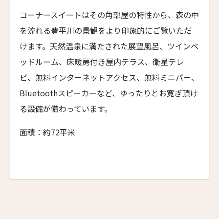
6人
5人
NEMA Design Hotel & Spa
First
Last
コーナースイートはその角部屋の特性から、森の中
カステル・ボー・サイト
7人
6人
名前 （漢字）
を流れる豊平川の景観をより印象的にご覧いただ
Castel Beau Site
8人
7人
けます。天然温泉に満たされた展望風呂、ツインベ
ザ・グレース
ッドルーム、床暖房付き屋内テラス、衛星テレ
First
Last
The Grace
9人
8人
ビ、無料インターネットアクセス、無料ミニバー、
Eメール
*
ムンドゥク・キャビンbyデサ・ヘイ
10人
9人
Bluetoothスピーカーなど、ゆったりとお寛ぎ頂け
Munduk Cabins by Desa Hay
る設備が備わっています。
11人
10人
シーナ・ヴィラ・マティルデ
Sina Villa Matilde
12人
11人
面積：約72平米
送信
ザボラ・エステート
13人
12人
Zabola Estate
閉じる
14人
13人
ル・ヌメロ3・バイ・シャンパーニュ・ティエノー
Le N°3 by Champagne Thiénot
15人
14人
トルフフス・リトリート
16人
15人
Torfhús Retreat