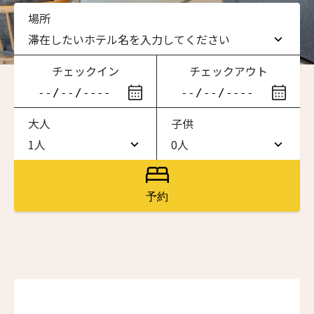
場所
滞在したいホテル名を入力してください
チェックイン
チェックアウト
滞在したいホテル名を入力してください
大人
子供
ワン・ジーティー・グランド・ケイマン
ONE GT Grand Cayman
1人
0人
1人
0人
ザ・キャベンディッシュ・ロンドン
The Cavendish Hotel
2人
1人
予約
ザ・バウアー
ニュースレター登録
3人
2人
The Bower
4人
3人
ラ・ヴァリーズ・ロス・カボス
名前（ローマ字）
*
La Valise Los Cabos
5人
4人
ネマ・デザイン・ホテル＆スパ