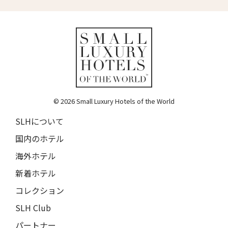
ランチャン・ナン・リトリート
17人
16人
Lchang Nang Retreat
18人
17人
ザ・パソナ ネイチャーバース・リトリート
THE PASONA Natureverse Retreat
19人
18人
マストロヤンニ・ルレ
Mastrojanni Relais
© 2026 Small Luxury Hotels of the World
ミー・カボ
SLHについて
ME Cabo
国内のホテル
シャンハイ・ムー・ショウ・ジュージン・ホテル
海外ホテル
Shanghai Muh Shoou Zhujing Hotel
新着ホテル
ザ・スパイア・ホテル
コレクション
The Spire Hotel
SLH Club
ヨーロッパ・パレス
Europa Palace
パートナー