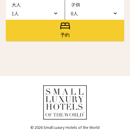
大人
子供
ワン・ジーティー・グランド・ケイマン
ONE GT Grand Cayman
1人
0人
名前（ローマ字）
*
1人
0人
ザ・キャベンディッシュ・ロンドン
The Cavendish Hotel
2人
1人
予約
First
Last
ザ・バウアー
3人
2人
The Bower
名前 （漢字）
4人
3人
ラ・ヴァリーズ・ロス・カボス
La Valise Los Cabos
5人
4人
First
Last
ネマ・デザイン・ホテル＆スパ
Eメール
*
6人
5人
NEMA Design Hotel & Spa
カステル・ボー・サイト
7人
6人
Castel Beau Site
8人
7人
送信
ザ・グレース
The Grace
9人
8人
© 2026 Small Luxury Hotels of the World