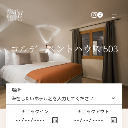
コルデ ペントハウス 503
場所
滞在したいホテル名を入力してください
チェックイン
チェックアウト
滞在したいホテル名を入力してください
ニュースレター登録