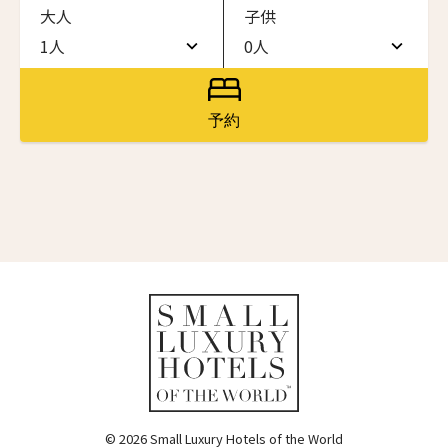
大人
子供
ワン・ジーティー・グランド・ケイマン
ONE GT Grand Cayman
1人
0人
名前（ローマ字）
*
1人
0人
ザ・キャベンディッシュ・ロンドン
The Cavendish Hotel
2人
1人
予約
First
Last
ザ・バウアー
3人
2人
The Bower
名前 （漢字）
4人
3人
ラ・ヴァリーズ・ロス・カボス
La Valise Los Cabos
5人
4人
First
Last
ネマ・デザイン・ホテル＆スパ
Eメール
*
6人
5人
NEMA Design Hotel & Spa
カステル・ボー・サイト
7人
6人
Castel Beau Site
8人
7人
送信
ザ・グレース
The Grace
9人
8人
© 2026 Small Luxury Hotels of the World