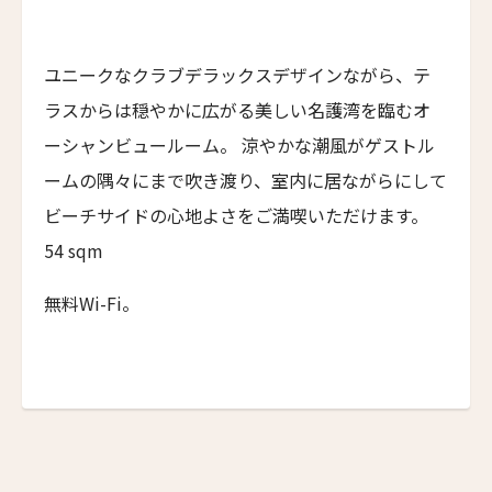
ネマ・デザイン・ホテル＆スパ
First
Last
6人
5人
NEMA Design Hotel & Spa
名前 （漢字）
ユニークなクラブデラックスデザインながら、テ
カステル・ボー・サイト
7人
6人
ラスからは穏やかに広がる美しい名護湾を臨むオ
Castel Beau Site
8人
7人
ーシャンビュールーム。 涼やかな潮風がゲストル
First
Last
ザ・グレース
ームの隅々にまで吹き渡り、室内に居ながらにして
Eメール
*
The Grace
9人
8人
ビーチサイドの心地よさをご満喫いただけます。
ムンドゥク・キャビンbyデサ・ヘイ
10人
9人
54 sqm
Munduk Cabins by Desa Hay
11人
10人
シーナ・ヴィラ・マティルデ
無料Wi-Fi。
送信
Sina Villa Matilde
12人
11人
ザボラ・エステート
閉じる
13人
12人
Zabola Estate
14人
13人
ル・ヌメロ3・バイ・シャンパーニュ・ティエノー
Le N°3 by Champagne Thiénot
15人
14人