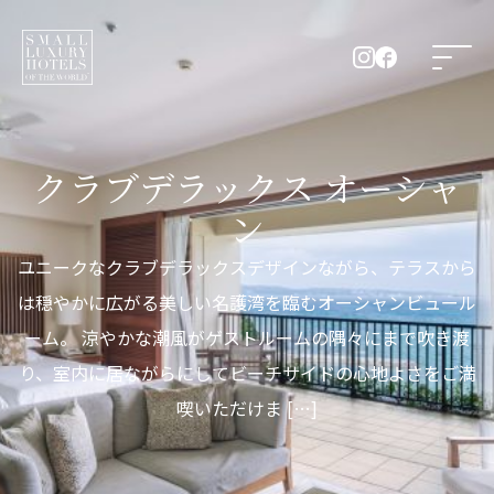
クラブデラックス オーシャ
ン
ユニークなクラブデラックスデザインながら、テラスから
は穏やかに広がる美しい名護湾を臨むオーシャンビュール
ーム。 涼やかな潮風がゲストルームの隅々にまで吹き渡
り、室内に居ながらにしてビーチサイドの心地よさをご満
喫いただけま […]