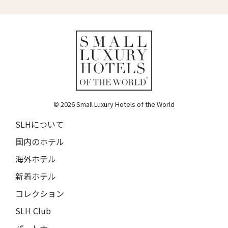
トルフフス・リトリート
16人
15人
Torfhús Retreat
ランチャン・ナン・リトリート
17人
16人
Lchang Nang Retreat
18人
17人
ザ・パソナ ネイチャーバース・リトリート
THE PASONA Natureverse Retreat
19人
18人
マストロヤンニ・ルレ
© 2026 Small Luxury Hotels of the World
Mastrojanni Relais
SLHについて
ミー・カボ
国内のホテル
ME Cabo
海外ホテル
シャンハイ・ムー・ショウ・ジュージン・ホテル
新着ホテル
Shanghai Muh Shoou Zhujing Hotel
コレクション
ザ・スパイア・ホテル
The Spire Hotel
SLH Club