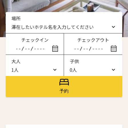
場所
滞在したいホテル名を入力してください
チェックイン
チェックアウト
滞在したいホテル名を入力してください
大人
子供
ワン・ジーティー・グランド・ケイマン
ONE GT Grand Cayman
1人
0人
1人
0人
ザ・キャベンディッシュ・ロンドン
The Cavendish Hotel
ニュースレター登録
2人
1人
予約
ザ・バウアー
3人
2人
The Bower
名前（ローマ字）
*
4人
3人
ラ・ヴァリーズ・ロス・カボス
La Valise Los Cabos
5人
4人