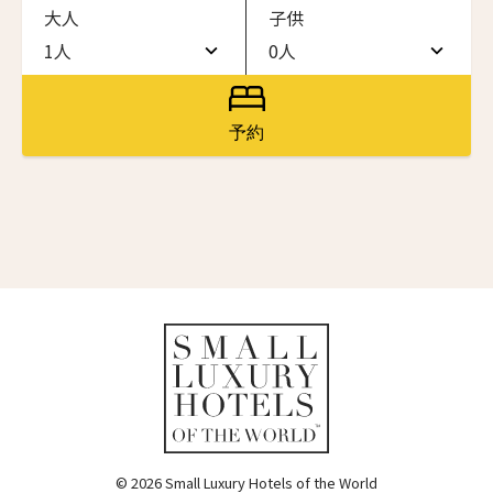
大人
子供
ワン・ジーティー・グランド・ケイマン
ONE GT Grand Cayman
1人
0人
名前（ローマ字）
*
1人
0人
ザ・キャベンディッシュ・ロンドン
The Cavendish Hotel
2人
1人
予約
First
Last
ザ・バウアー
3人
2人
The Bower
名前 （漢字）
4人
3人
ラ・ヴァリーズ・ロス・カボス
La Valise Los Cabos
5人
4人
First
Last
ネマ・デザイン・ホテル＆スパ
Eメール
*
6人
5人
NEMA Design Hotel & Spa
カステル・ボー・サイト
7人
6人
Castel Beau Site
8人
7人
送信
ザ・グレース
The Grace
9人
8人
© 2026 Small Luxury Hotels of the World