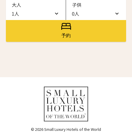
大人
子供
ワン・ジーティー・グランド・ケイマン
ONE GT Grand Cayman
1人
0人
名前（ローマ字）
*
1人
0人
ザ・キャベンディッシュ・ロンドン
The Cavendish Hotel
2人
1人
予約
First
Last
ザ・バウアー
3人
2人
The Bower
名前 （漢字）
4人
3人
ラ・ヴァリーズ・ロス・カボス
La Valise Los Cabos
5人
4人
First
Last
ネマ・デザイン・ホテル＆スパ
Eメール
*
6人
5人
NEMA Design Hotel & Spa
カステル・ボー・サイト
7人
6人
Castel Beau Site
8人
7人
送信
ザ・グレース
The Grace
9人
8人
© 2026 Small Luxury Hotels of the World