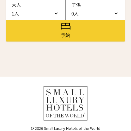
大人
子供
ワン・ジーティー・グランド・ケイマン
ONE GT Grand Cayman
1人
0人
名前（ローマ字）
*
1人
0人
ザ・キャベンディッシュ・ロンドン
The Cavendish Hotel
2人
1人
予約
First
Last
ザ・バウアー
3人
2人
The Bower
名前 （漢字）
4人
3人
ラ・ヴァリーズ・ロス・カボス
La Valise Los Cabos
5人
4人
First
Last
ネマ・デザイン・ホテル＆スパ
Eメール
*
6人
5人
NEMA Design Hotel & Spa
カステル・ボー・サイト
7人
6人
Castel Beau Site
8人
7人
送信
ザ・グレース
The Grace
9人
8人
© 2026 Small Luxury Hotels of the World