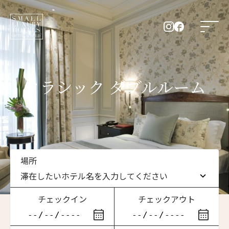
クラシック ダブルルーム
場所
滞在したいホテル名を入力してください
チェックイン
チェックアウト
滞在したいホテル名を入力してください
ニュースレター登録