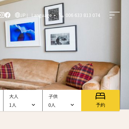
JP
Language
006 633 813 074
大人
子供
1人
0人
予約
1人
0人
2人
1人