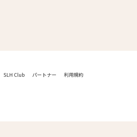
3人
2人
4人
3人
5人
4人
6人
5人
7人
6人
SLH Club
パートナー
利用規約
8人
7人
9人
8人
閉じる
10人
9人
11人
10人
12人
11人