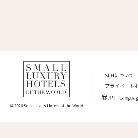
名前 （
ワン・ジーティー・グランド・ケイマン
ONE GT Grand Cayman
First
ザ・キャベンディッシュ・ロンドン
The Cavendish Hotel
Eメー
ザ・バウアー
The Bower
ラ・ヴァリーズ・ロス・カボス
送信
SLHについて
La Valise Los Cabos
プライベート
ネマ・デザイン・ホテル＆スパ
NEMA Design Hotel & Spa
JP
Langua
© 2026 Small Luxury Hotels of the World
カステル・ボー・サイト
Castel Beau Site
ザ・グレース
The Grace