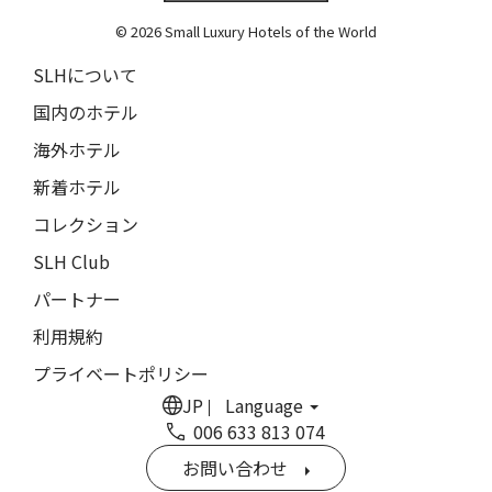
The Grace
9人
8人
© 2026 Small Luxury Hotels of the World
閉じる
ムンドゥク・キャビンズ・バイ・デサ・ハイ
10人
9人
SLHについて
Munduk Cabins by Desa Hay
11人
10人
国内のホテル
シーナ・ヴィラ・マティルデ
Sina Villa Matilde
海外ホテル
12人
11人
新着ホテル
ザボラ・エステート
13人
12人
Zabola Estate
コレクション
14人
13人
ル・ヌメロ3・バイ・シャンパーニュ・ティエノー
SLH Club
Le N°3 by Champagne Thiénot
パートナー
15人
14人
トルフフス・リトリート
利用規約
16人
15人
Torfhús Retreat
プライベートポリシー
ルチャン・ナン・リトリート
17人
16人
JP
Language
Lchang Nang Retreat
006 633 813 074
18人
17人
ザ・パソナ ネイチャーバース・リトリート
お問い合わせ
THE PASONA Natureverse Retreat