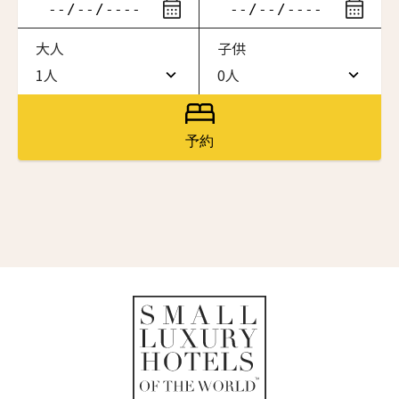
ニュースレター登録
滞在したいホテル名を入力してください
大人
子供
ワン・ジーティー・グランド・ケイマン
名前（ローマ字）
*
ONE GT Grand Cayman
1人
0人
1人
0人
ザ・キャベンディッシュ・ロンドン
The Cavendish Hotel
2人
1人
First
Last
予約
ザ・バウアー
名前 （漢字）
3人
2人
The Bower
4人
3人
ラ・ヴァリーズ・ロス・カボス
La Valise Los Cabos
First
Last
5人
4人
Eメール
*
ネマ・デザイン・ホテル＆スパ
6人
5人
NEMA Design Hotel & Spa
カステル・ボー・サイト
7人
6人
Castel Beau Site
送信
8人
7人
ザ・グレース