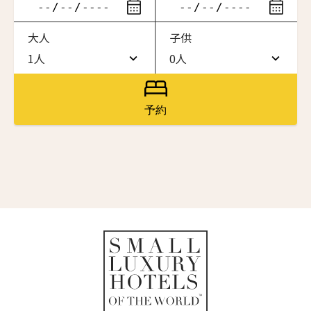
ニュースレター登録
滞在したいホテル名を入力してください
大人
子供
ワン・ジーティー・グランド・ケイマン
名前（ローマ字）
*
ONE GT Grand Cayman
1人
0人
1人
0人
ザ・キャベンディッシュ・ロンドン
The Cavendish Hotel
2人
1人
First
Last
予約
ザ・バウアー
名前 （漢字）
3人
2人
The Bower
4人
3人
ラ・ヴァリーズ・ロス・カボス
La Valise Los Cabos
First
Last
5人
4人
Eメール
*
ネマ・デザイン・ホテル＆スパ
6人
5人
NEMA Design Hotel & Spa
カステル・ボー・サイト
7人
6人
Castel Beau Site
送信
8人
7人
ザ・グレース