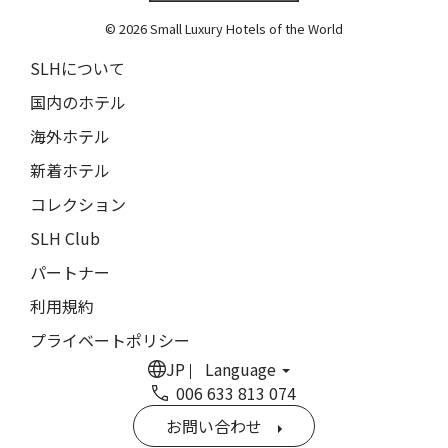
The Grace
9人
8人
© 2026 Small Luxury Hotels of the World
閉じる
ムンドゥク・キャビンbyデサ・ヘイ
10人
9人
SLHについて
Munduk Cabins by Desa Hay
11人
10人
国内のホテル
シーナ・ヴィラ・マティルデ
Sina Villa Matilde
海外ホテル
12人
11人
新着ホテル
ザボラ・エステート
13人
12人
Zabola Estate
コレクション
14人
13人
ル・ヌメロ3・バイ・シャンパーニュ・ティエノー
SLH Club
Le N°3 by Champagne Thiénot
パートナー
15人
14人
トルフフス・リトリート
利用規約
16人
15人
Torfhús Retreat
プライベートポリシー
ランチャン・ナン・リトリート
17人
16人
JP
Language
Lchang Nang Retreat
006 633 813 074
18人
17人
ザ・パソナ ネイチャーバース・リトリート
お問い合わせ
THE PASONA Natureverse Retreat