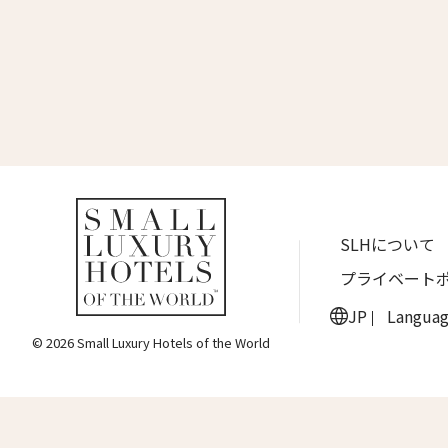
名前 （
ワン・ジーティー・グランド・ケイマン
ONE GT Grand Cayman
First
ザ・キャベンディッシュ・ロンドン
The Cavendish Hotel
Eメー
ザ・バウアー
The Bower
ラ・ヴァリーズ・ロス・カボス
送信
SLHについて
La Valise Los Cabos
プライベート
ネマ・デザイン・ホテル＆スパ
NEMA Design Hotel & Spa
JP
Langua
© 2026 Small Luxury Hotels of the World
カステル・ボー・サイト
Castel Beau Site
ザ・グレース
The Grace