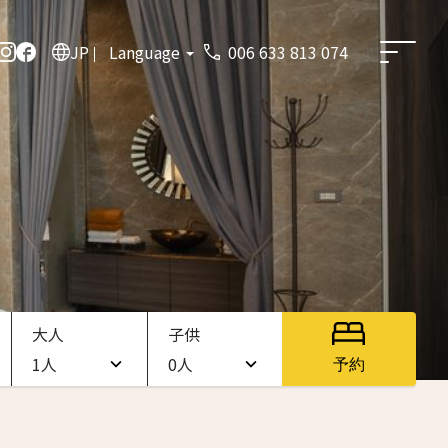
JP
Language
006 633 813 074
大人
子供
1人
0人
予約
1人
0人
2人
1人