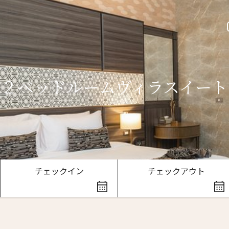
２ベッドルームヴィラスイート
ースレター登録
チェックイン
チェックアウト
ローマ字）
*
Last