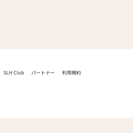
3人
2人
4人
3人
5人
4人
6人
5人
7人
6人
SLH Club
パートナー
利用規約
8人
7人
9人
8人
閉じる
10人
9人
11人
10人
12人
11人