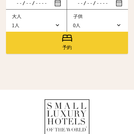
ニュースレター登録
滞在したいホテル名を入力してください
大人
子供
ワン・ジーティー・グランド・ケイマン
名前（ローマ字）
*
ONE GT Grand Cayman
1人
0人
1人
0人
ザ・キャベンディッシュ・ロンドン
The Cavendish Hotel
2人
1人
First
Last
予約
ザ・バウアー
名前 （漢字）
3人
2人
The Bower
4人
3人
ラ・ヴァリーズ・ロス・カボス
La Valise Los Cabos
First
Last
5人
4人
Eメール
*
ネマ・デザイン・ホテル＆スパ
6人
5人
NEMA Design Hotel & Spa
カステル・ボー・サイト
7人
6人
Castel Beau Site
送信
8人
7人
ザ・グレース