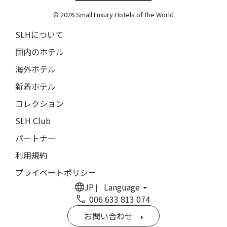
The Grace
9人
8人
© 2026 Small Luxury Hotels of the World
閉じる
ムンドゥク・キャビンbyデサ・ヘイ
10人
9人
SLHについて
Munduk Cabins by Desa Hay
11人
10人
国内のホテル
シーナ・ヴィラ・マティルデ
Sina Villa Matilde
海外ホテル
12人
11人
新着ホテル
ザボラ・エステート
13人
12人
Zabola Estate
コレクション
14人
13人
ル・ヌメロ3・バイ・シャンパーニュ・ティエノー
SLH Club
Le N°3 by Champagne Thiénot
パートナー
15人
14人
トルフフス・リトリート
利用規約
16人
15人
Torfhús Retreat
プライベートポリシー
ランチャン・ナン・リトリート
17人
16人
JP
Language
Lchang Nang Retreat
006 633 813 074
18人
17人
ザ・パソナ ネイチャーバース・リトリート
お問い合わせ
THE PASONA Natureverse Retreat