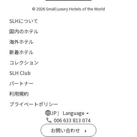
The Grace
9人
8人
© 2026 Small Luxury Hotels of the World
閉じる
ムンドゥク・キャビンズ・バイ・デサ・ハイ
10人
9人
SLHについて
Munduk Cabins by Desa Hay
11人
10人
国内のホテル
シーナ・ヴィラ・マティルデ
Sina Villa Matilde
海外ホテル
12人
11人
新着ホテル
ザボラ・エステート
13人
12人
Zabola Estate
コレクション
14人
13人
ル・ヌメロ3・バイ・シャンパーニュ・ティエノー
SLH Club
Le N°3 by Champagne Thiénot
パートナー
15人
14人
トルフフス・リトリート
利用規約
16人
15人
Torfhús Retreat
プライベートポリシー
ルチャン・ナン・リトリート
17人
16人
JP
Language
Lchang Nang Retreat
006 633 813 074
18人
17人
ザ・パソナ ネイチャーバース・リトリート
お問い合わせ
THE PASONA Natureverse Retreat