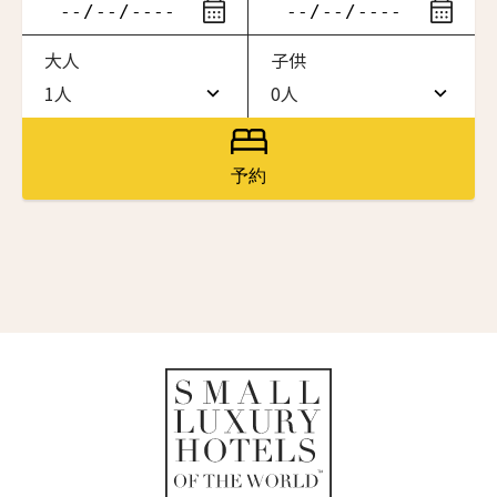
ニュースレター登録
滞在したいホテル名を入力してください
大人
子供
ワン・ジーティー・グランド・ケイマン
名前（ローマ字）
*
ONE GT Grand Cayman
1人
0人
1人
0人
ザ・キャベンディッシュ・ロンドン
The Cavendish Hotel
2人
1人
First
Last
予約
ザ・バウアー
名前 （漢字）
3人
2人
The Bower
4人
3人
ラ・ヴァリーズ・ロス・カボス
La Valise Los Cabos
First
Last
5人
4人
Eメール
*
ネマ・デザイン・ホテル＆スパ
6人
5人
NEMA Design Hotel & Spa
カステル・ボー・サイト
7人
6人
Castel Beau Site
送信
8人
7人
ザ・グレース