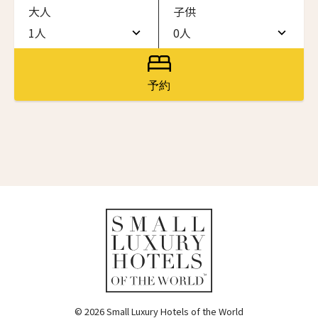
大人
子供
ワン・ジーティー・グランド・ケイマン
ONE GT Grand Cayman
1人
0人
名前（ローマ字）
*
1人
0人
ザ・キャベンディッシュ・ロンドン
The Cavendish Hotel
2人
1人
予約
First
Last
ザ・バウアー
3人
2人
The Bower
名前 （漢字）
4人
3人
ラ・ヴァリーズ・ロス・カボス
La Valise Los Cabos
5人
4人
First
Last
ネマ・デザイン・ホテル＆スパ
Eメール
*
6人
5人
NEMA Design Hotel & Spa
カステル・ボー・サイト
7人
6人
Castel Beau Site
8人
7人
送信
ザ・グレース
The Grace
9人
8人
© 2026 Small Luxury Hotels of the World