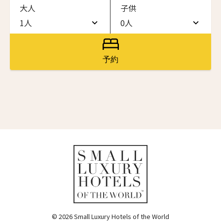
大人
子供
ワン・ジーティー・グランド・ケイマン
ONE GT Grand Cayman
1人
0人
名前（ローマ字）
*
1人
0人
ザ・キャベンディッシュ・ロンドン
The Cavendish Hotel
2人
1人
予約
First
Last
ザ・バウアー
3人
2人
The Bower
名前 （漢字）
4人
3人
ラ・ヴァリーズ・ロス・カボス
La Valise Los Cabos
5人
4人
First
Last
ネマ・デザイン・ホテル＆スパ
Eメール
*
6人
5人
NEMA Design Hotel & Spa
カステル・ボー・サイト
7人
6人
Castel Beau Site
8人
7人
送信
ザ・グレース
The Grace
9人
8人
© 2026 Small Luxury Hotels of the World