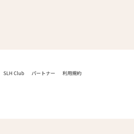
3人
2人
4人
3人
5人
4人
6人
5人
7人
6人
SLH Club
パートナー
利用規約
8人
7人
9人
8人
閉じる
10人
9人
11人
10人
12人
11人