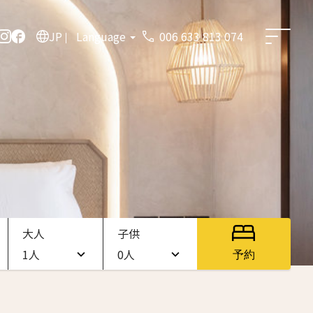
JP
Language
006 633 813 074
大人
子供
1人
0人
予約
1人
0人
2人
1人