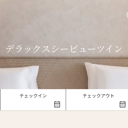
デラックスシービューツイン
ースレター登録
チェックイン
チェックアウト
ローマ字）
*
Last