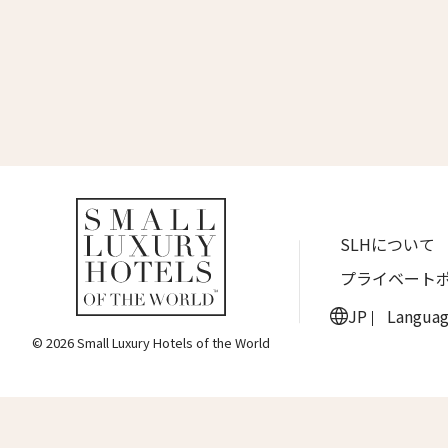
名前 （
ワン・ジーティー・グランド・ケイマン
ONE GT Grand Cayman
First
ザ・キャベンディッシュ・ロンドン
The Cavendish Hotel
Eメー
ザ・バウアー
The Bower
ラ・ヴァリーズ・ロス・カボス
送信
SLHについて
La Valise Los Cabos
プライベート
ネマ・デザイン・ホテル＆スパ
NEMA Design Hotel & Spa
JP
Langua
© 2026 Small Luxury Hotels of the World
カステル・ボー・サイト
Castel Beau Site
ザ・グレース
The Grace