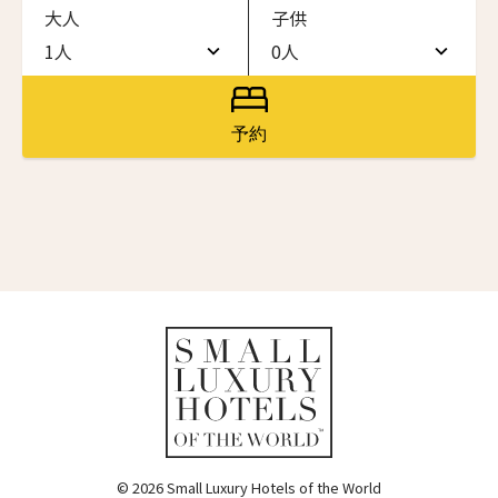
大人
子供
ワン・ジーティー・グランド・ケイマン
ONE GT Grand Cayman
1人
0人
名前（ローマ字）
*
1人
0人
ザ・キャベンディッシュ・ロンドン
The Cavendish Hotel
2人
1人
予約
First
Last
ザ・バウアー
3人
2人
The Bower
名前 （漢字）
4人
3人
ラ・ヴァリーズ・ロス・カボス
La Valise Los Cabos
5人
4人
First
Last
ネマ・デザイン・ホテル＆スパ
Eメール
*
6人
5人
NEMA Design Hotel & Spa
カステル・ボー・サイト
7人
6人
Castel Beau Site
8人
7人
送信
ザ・グレース
The Grace
9人
8人
© 2026 Small Luxury Hotels of the World