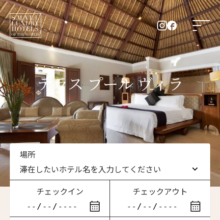
テラス プール ヴィラ
場所
滞在したいホテル名を入力してください
チェックイン
チェックアウト
滞在したいホテル名を入力してください
ニュースレター登録