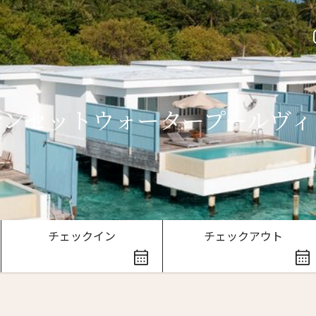
サンセットウォータープールヴィ
ースレター登録
チェックイン
チェックアウト
ローマ字）
*
Last