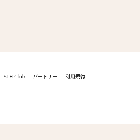
3人
2人
4人
3人
5人
4人
6人
5人
7人
6人
SLH Club
パートナー
利用規約
8人
7人
9人
8人
閉じる
10人
9人
11人
10人
12人
11人