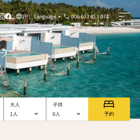
JP
Language
006 633 813 074
ラ
大人
子供
1人
0人
予約
1人
0人
2人
1人