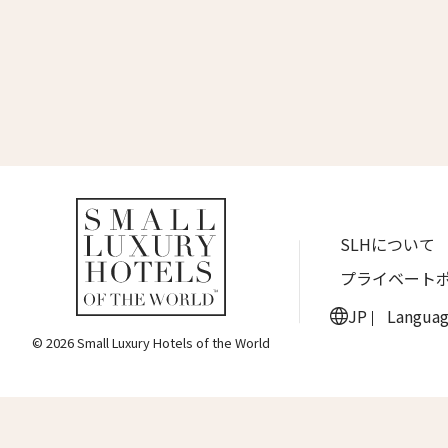
名前 （
ワン・ジーティー・グランド・ケイマン
ONE GT Grand Cayman
First
ザ・キャベンディッシュ・ロンドン
The Cavendish Hotel
Eメー
ザ・バウアー
The Bower
ラ・ヴァリーズ・ロス・カボス
送信
SLHについて
La Valise Los Cabos
プライベート
ネマ・デザイン・ホテル＆スパ
NEMA Design Hotel & Spa
JP
Langua
© 2026 Small Luxury Hotels of the World
カステル・ボー・サイト
Castel Beau Site
ザ・グレース
The Grace