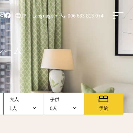
JP
Language
006 633 813 074
ルーム
大人
子供
1人
0人
予約
1人
0人
2人
1人