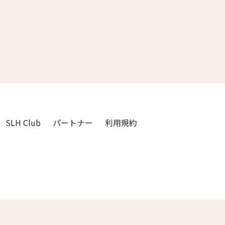
3人
2人
4人
3人
5人
4人
6人
5人
7人
6人
SLH Club
パートナー
利用規約
8人
7人
9人
8人
閉じる
10人
9人
11人
10人
12人
11人