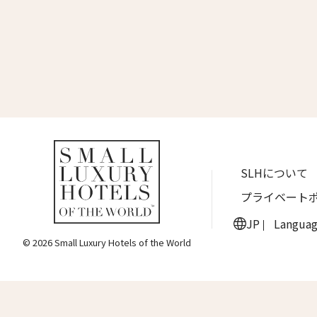
名前 （
ワン・ジーティー・グランド・ケイマン
ONE GT Grand Cayman
First
ザ・キャベンディッシュ・ロンドン
The Cavendish Hotel
Eメー
ザ・バウアー
The Bower
ラ・ヴァリーズ・ロス・カボス
送信
SLHについて
La Valise Los Cabos
プライベート
ネマ・デザイン・ホテル＆スパ
NEMA Design Hotel & Spa
JP
Langua
© 2026 Small Luxury Hotels of the World
カステル・ボー・サイト
Castel Beau Site
ザ・グレース
The Grace