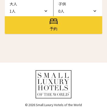
大人
子供
ワン・ジーティー・グランド・ケイマン
ONE GT Grand Cayman
1人
0人
名前（ローマ字）
*
1人
0人
ザ・キャベンディッシュ・ロンドン
The Cavendish Hotel
2人
1人
予約
First
Last
ザ・バウアー
3人
2人
The Bower
名前 （漢字）
4人
3人
ラ・ヴァリーズ・ロス・カボス
La Valise Los Cabos
5人
4人
First
Last
ネマ・デザイン・ホテル＆スパ
Eメール
*
6人
5人
NEMA Design Hotel & Spa
カステル・ボー・サイト
7人
6人
Castel Beau Site
8人
7人
送信
ザ・グレース
The Grace
9人
8人
© 2026 Small Luxury Hotels of the World