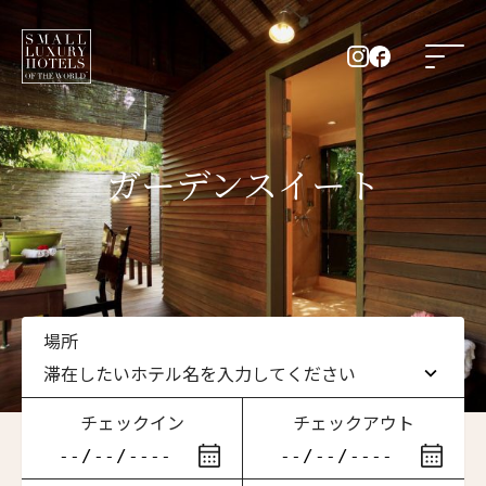
ガーデンスイート
場所
滞在したいホテル名を入力してください
チェックイン
チェックアウト
滞在したいホテル名を入力してください
ニュースレター登録