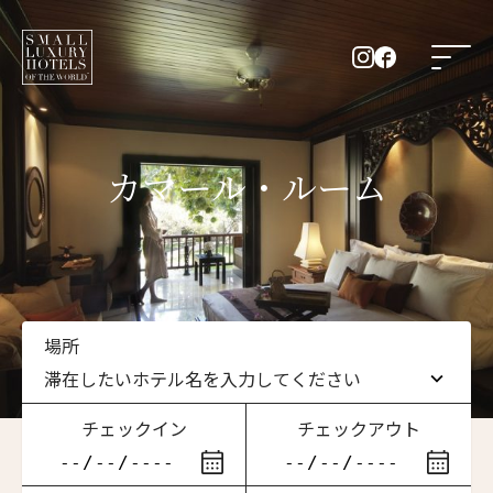
カマール・ルーム
場所
滞在したいホテル名を入力してください
チェックイン
チェックアウト
滞在したいホテル名を入力してください
ニュースレター登録