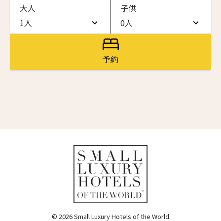
大人
子供
ワン・ジーティー・グランド・ケイマン
ONE GT Grand Cayman
1人
0人
名前（ローマ字）
*
1人
0人
ザ・キャベンディッシュ・ロンドン
The Cavendish Hotel
2人
1人
予約
First
Last
ザ・バウアー
3人
2人
The Bower
名前 （漢字）
4人
3人
ラ・ヴァリーズ・ロス・カボス
La Valise Los Cabos
5人
4人
First
Last
ネマ・デザイン・ホテル＆スパ
Eメール
*
6人
5人
NEMA Design Hotel & Spa
カステル・ボー・サイト
7人
6人
Castel Beau Site
8人
7人
送信
ザ・グレース
The Grace
9人
8人
© 2026 Small Luxury Hotels of the World