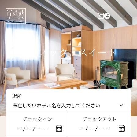
アティック・スイート
場所
滞在したいホテル名を入力してください
チェックイン
チェックアウト
滞在したいホテル名を入力してください
ニュースレター登録