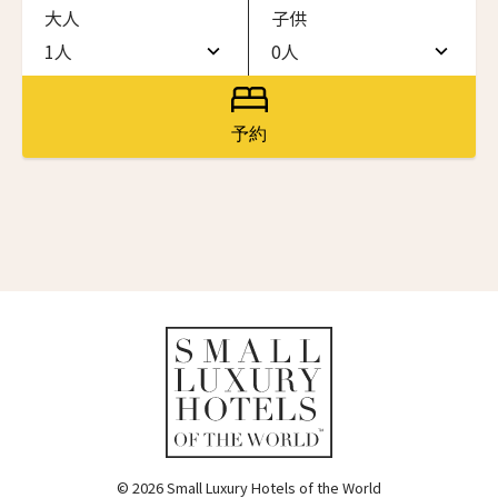
大人
子供
ワン・ジーティー・グランド・ケイマン
ONE GT Grand Cayman
1人
0人
名前（ローマ字）
*
1人
0人
ザ・キャベンディッシュ・ロンドン
The Cavendish Hotel
2人
1人
予約
First
Last
ザ・バウアー
3人
2人
The Bower
名前 （漢字）
4人
3人
ラ・ヴァリーズ・ロス・カボス
La Valise Los Cabos
5人
4人
First
Last
ネマ・デザイン・ホテル＆スパ
Eメール
*
6人
5人
NEMA Design Hotel & Spa
カステル・ボー・サイト
7人
6人
Castel Beau Site
8人
7人
送信
ザ・グレース
The Grace
9人
8人
© 2026 Small Luxury Hotels of the World