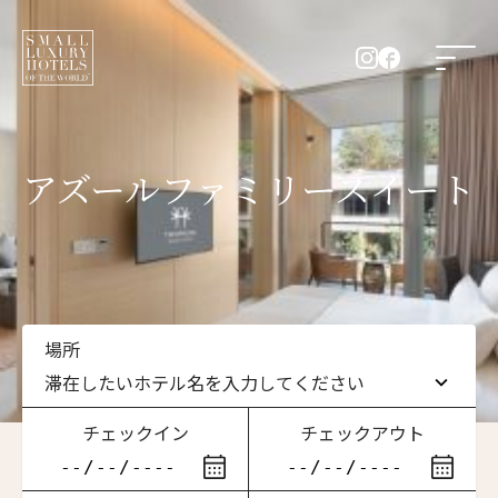
アズールファミリースイート
場所
滞在したいホテル名を入力してください
チェックイン
チェックアウト
滞在したいホテル名を入力してください
ニュースレター登録