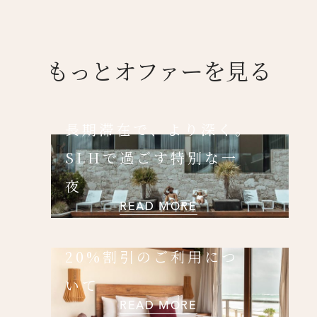
もっとオファーを見る
ニュースレター登録
長期滞在で、より深く。
名前（ローマ字）
*
SLHで過ごす特別な一
夜
First
Last
READ MORE
名前 （漢字）
20%割引のご利用につ
いて
First
Last
Eメール
*
READ MORE