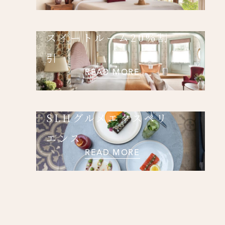
スイートルーム20%割
送信
引
READ MORE
閉じる
SLHグルメエクスペリ
エンス
READ MORE