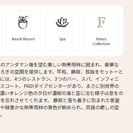
14人
13人
15人
14人
16人
15人
Beach Resort
Spa
Finest
Collection
17人
16人
18人
17人
島のアンダマン海を望む美しい熱帯雨林に囲まれ、豪華な
つろぎの空間を提供します。平和、静寂、孤独をモットーと
19人
18人
には、4つのレストラン、3つのバー、スパ、インフィニ
スコート、PADIダイブセンターがあり、まさに別世界の
。濃いオレンジ色の夕日が濃紺の海と空に沈む様子は息をの
を忘れさせてくれます。 静寂と落ち着きに包まれた客室
海や緑豊かな熱帯雨林の景色が眺められ、究極の癒しの空
う。