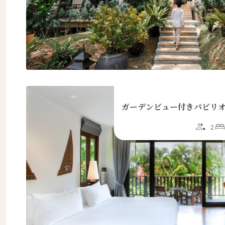
ニュ
ガーデンビュー付きパビリ
2
名前（
First
名前 （