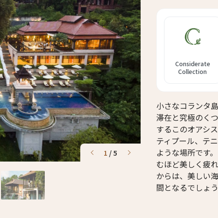
Considerate
Collection
小さなコランタ
滞在と究極のく
するこのオアシス
ティプール、テニ
ような場所です
1
/
5
むほど美しく疲れ
からは、美しい
間となるでしょ