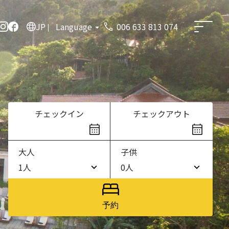
JP
Language
006 633 813 074
チェックイン
チェックアウト
大人
子供
1人
0人
1人
0人
2人
1人
予約
3人
2人