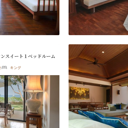
Last
ル
*
オンスイート１ベッドルーム
2
キング