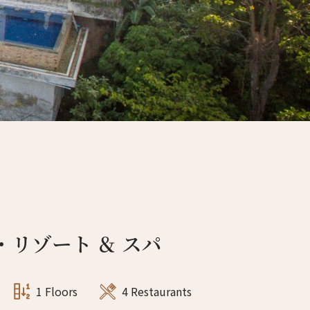
4人
3人
5人
4人
6人
5人
7人
6人
8人
7人
9人
8人
10人
9人
・リゾート ＆ スパ
11人
10人
12人
11人
1 Floors
4 Restaurants
13人
12人