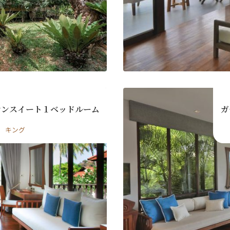
ースレター登録
オンスイート１ベッドルーム
ガ
キング
ローマ字）
*
Last
漢字）