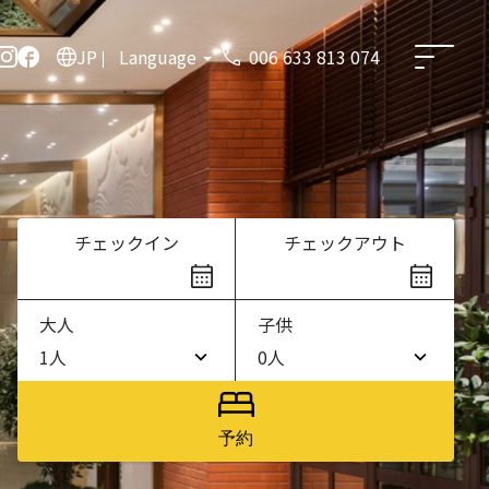
JP
Language
006 633 813 074
チェックイン
チェックアウト
大人
子供
1人
0人
1人
0人
2人
1人
予約
3人
2人