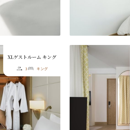
Last
ル
*
XLゲストルーム キング
3
キング