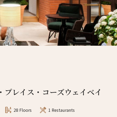
4人
3人
5人
4人
6人
5人
7人
6人
8人
7人
9人
8人
10人
9人
・プレイス・コーズウェイベイ
11人
10人
12人
11人
28 Floors
1 Restaurants
13人
12人