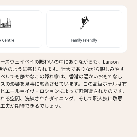
14人
13人
15人
14人
16人
15人
y Centre
Family Friendly
17人
16人
ーズウェイベイの賑わいの中にありながらも、Lanson
18人
17人
で別世界のように感じられます。壮大でありながら親しみやす
レベルでも静かなこの隠れ家は、香港の温かいおもてなし
19人
18人
ンスの影響を見事に融合させています。この高級ホテルは有
、ピエール＝イヴ・ロションによって再創造されたのです。
ふれる空間、洗練されたダイニング、そして職人技に敬意
な工夫が期待できるでしょう。