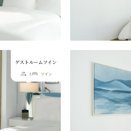
ースレター登録
ゲストルームツイン
3
ツイン
ローマ字）
*
Last
漢字）