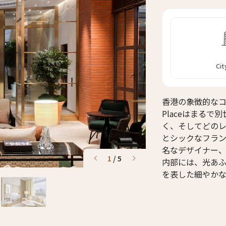
Cit
香港の象徴的なコ
Placeはまる
く、そしてどの
とシックなフラ
名なデザイナー
1
/
5
内部には、光あ
を表した細やか