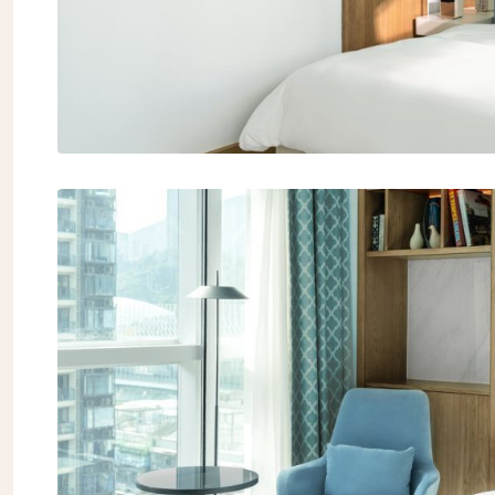
ニュ
名前（
First
名前 （