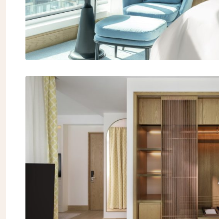
First
Eメー
送信