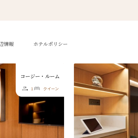
辺情報
ホテルポリシー
ースレター登録
コージー・ルーム
1
クイーン
ローマ字）
*
Last
漢字）