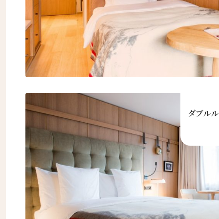
First
Eメー
送信
ダブルル