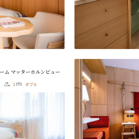
Last
ル
*
ーム マッターホルンビュー
2
ダブル