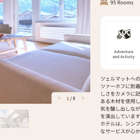
95 Rooms
Adventure
and Activity
ツェルマットへ
ツァーホフに到
しさをカメラに
1
/
5
ある木材を使用
気を醸し出しな
を演出しています。
ホテルは、シン
なサービスが心