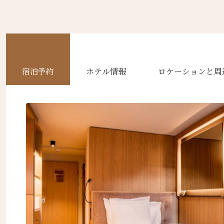
宿泊予約
ホテル情報
ロケーションと周
ニュ
名前（
First
名前 （