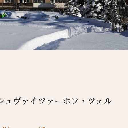
4人
3人
5人
4人
6人
5人
7人
6人
8人
7人
9人
8人
10人
9人
シュヴァイツァーホフ・ツェル
11人
10人
12人
11人
13人
12人