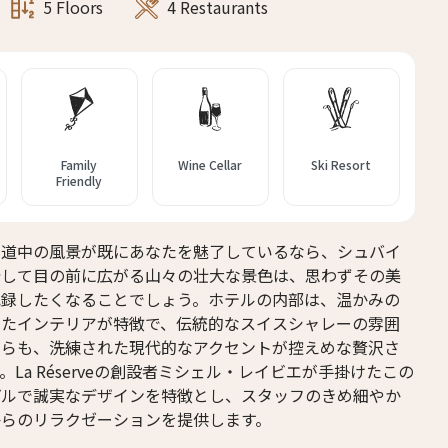
5 Floors
4 Restaurants
14人
13人
15人
14人
16人
15人
17人
16人
Family
Wine Cellar
Ski Resort
Friendly
18人
17人
19人
18人
の道中の風景が既にあなたを魅了しているなら、シュバイ
着して目の前に広がる山々の壮大な景色は、思わずその美
記録したくなることでしょう。ホテルの内部は、温かみの
したインテリアが特徴で、伝統的なスイスシャレーの雰囲
がらも、洗練された現代的なアクセントが控えめな贅沢さ
La Réserveの創設者ミシェル・レイビエが手掛けたこの
プルで誠実なデザインを特徴とし、スタッフのきめ細やか
からのリラクゼーションを提供します。