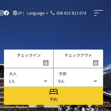
JP
Language
006 633 813 074
チェックイン
チェックアウト
大人
子供
1人
0人
1人
0人
2人
1人
予約
3人
2人