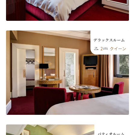
First
Last
Eメール
*
デラックスルーム
2
クイーン
送信
閉じる
パティオルーム