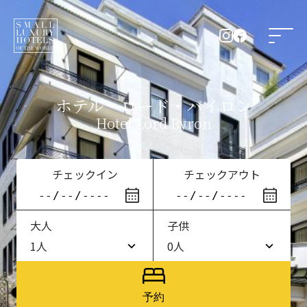
ホテル・ロード・バイロン
Hotel Lord Byron
チェックイン
チェックアウト
大人
子供
1人
0人
1人
0人
2人
1人
予約