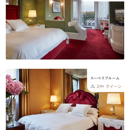
ニュースレター登録
スーペリアルーム
名前（ローマ字）
*
2
クイーン
First
Last
名前 （漢字）