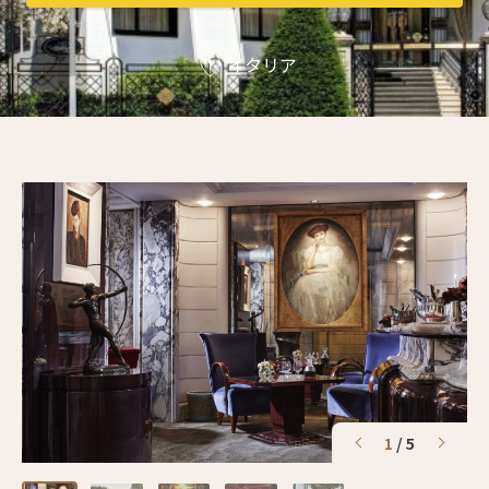
3人
2人
イタリア
4人
3人
5人
4人
6人
5人
7人
6人
8人
7人
9人
8人
10人
9人
11人
10人
1
/
5
12人
11人