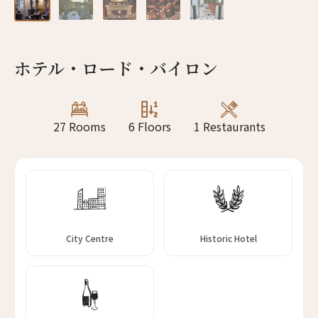
13人
12人
14人
13人
ホテル・ロード・バイロン
15人
14人
16人
15人
27 Rooms
6 Floors
1 Restaurants
17人
16人
18人
17人
19人
18人
City Centre
Historic Hotel