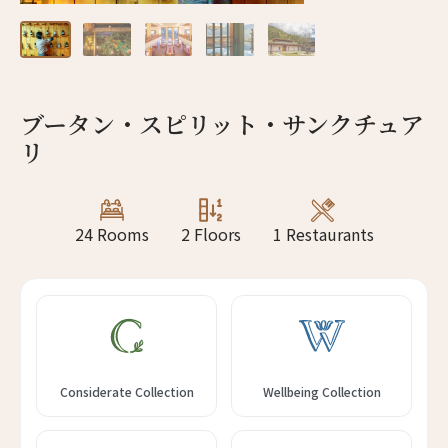
12人
11人
13人
12人
14人
13人
ブータン・スピリット・サンクチュア
15人
14人
リ
16人
15人
17人
16人
24 Rooms
2 Floors
1 Restaurants
18人
17人
19人
18人
Considerate Collection
Wellbeing Collection