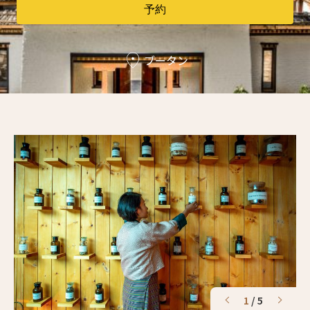
2人
1人
予約
3人
2人
ブータン
4人
3人
5人
4人
6人
5人
7人
6人
8人
7人
9人
8人
10人
9人
11人
10人
1
/
5