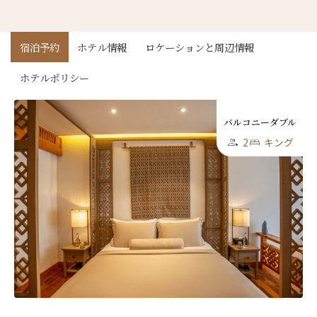
宿泊予約
ホテル情報
ロケーションと周辺情報
First
Last
名前 （漢字）
ホテルポリシー
バルコニーダブル
First
Last
2
キング
Eメール
*
送信
閉じる