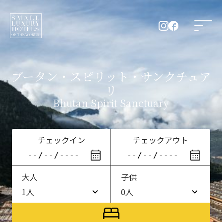
ブータン・スピリット・サンクチュア
リ
Bhutan Spirit Sanctuary
チェックイン
チェックアウト
大人
子供
1人
0人
1人
0人