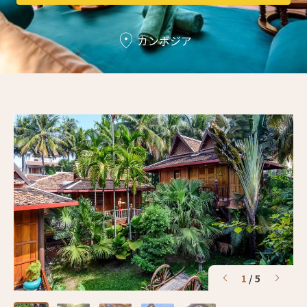
3人
2人
カンボジア
4人
3人
5人
4人
6人
5人
7人
6人
8人
7人
9人
8人
10人
9人
11人
10人
1
/
5
12人
11人