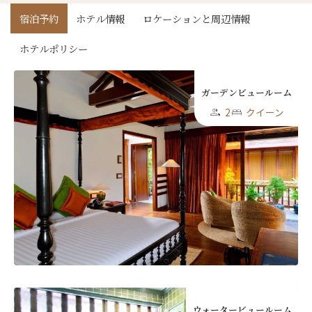
First
Last
宿泊予約
ホテル情報
ロケーションと周辺情報
Eメール
*
ホテルポリシー
ガーデンビュールーム
送信
2
クイーン
閉じる
ウォータービュールーム