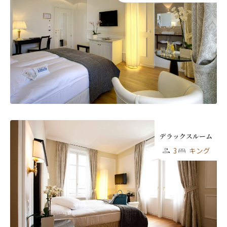
ニュースレター登録
デラックスルーム
名前（ローマ字）
*
3
キング
First
Last
名前 （漢字）