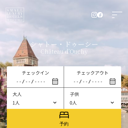
シャトー・ドゥーシー
Château d’Ouchy
チェックイン
チェックアウト
大人
子供
1人
0人
1人
0人
2人
1人
予約