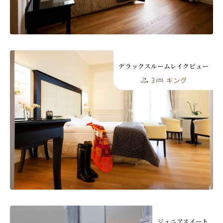
First
Last
Eメール
*
デラックスルームレイクビュー
3
キング
送信
閉じる
ジュニアスイート