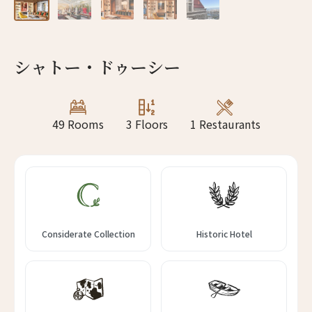
13人
12人
14人
13人
シャトー・ドゥーシー
15人
14人
16人
15人
49 Rooms
3 Floors
1 Restaurants
17人
16人
18人
17人
19人
18人
Considerate Collection
Historic Hotel