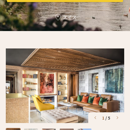
3人
2人
スイス
4人
3人
5人
4人
6人
5人
7人
6人
8人
7人
9人
8人
10人
9人
11人
10人
1
/
5
12人
11人